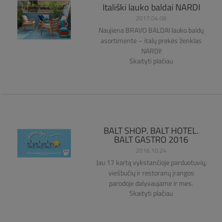
Itališki lauko baldai NARDI
2017.04.08
​Naujiena BRAVO BALDAI lauko baldų
asortimente – italų prekės ženklas
NARDI!
Skaityti plačiau
BALT SHOP. BALT HOTEL.
BALT GASTRO 2016
2016.10.24
Jau 17 kartą vykstančioje parduotuvių,
viešbučių ir restoranų įrangos
parodoje dalyvaujame ir mes.
Skaityti plačiau