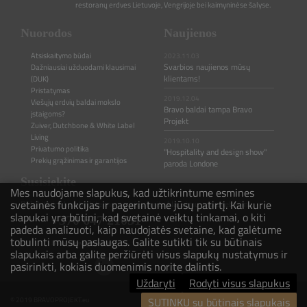
restoranų erdves Lietuvoje, Vengrijoje bei kaimyninėse šalyse.
Nuorodos
Naujienos
Atsiskaitymo būdai
2023.11.03
Svarbios naujienos mūsų
Dažniausiai užduodami klausimai
klientams!
(DUK)
Pristatymas
2019.12.04
Viešųjų erdvių baldai mokslo
Bravo baldai tampa Bravo
įstaigoms?
Projekt
Zuiver, Dutchbone & White Label
Living
2019.10.10
Privatumo politika
"Hospitality and design show"
Prekių grąžinimas ir garantijos
paroda Londone
Susisiekite
Mes naudojame slapukus, kad užtikrintume esmines
svetainės funkcijas ir pagerintume jūsų patirtį. Kai kurie
Rašykite ir skambinkite mums jeigu turite klausimų ar pastebėjimų.
slapukai yra būtini, kad svetainė veiktų tinkamai, o kiti
+370 647 21031
padeda analizuoti, kaip naudojatės svetaine, kad galėtume
tobulinti mūsų paslaugas. Galite sutikti tik su būtinais
hello@bravoprojekt.eu
slapukais arba galite peržiūrėti visus slapukų nustatymus ir
pasirinkti, kokiais duomenimis norite dalintis.
Uždaryti
Rodyti visus slapukus
SUTINKU su būtinais slapukais
© 2019 BRAVOPROJEKT.eu