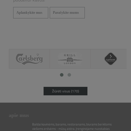
Aplankykite mus
Parašykite mums
Žiūrėti visus (170)
apie mus
Baldai kavinėms, barams, restoranams, biurams bei kitoms
viešoms erdvėms - mūsų aistra. Įrenginėjame nuostabias