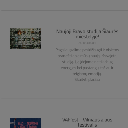
Naujoji Bravo studija Šiaurės
miestelyje!
2018.08.01
Pagaliau galime pasidžiaugti ir visiems
pranešti apie mūsų naują, išsvajotą
studiją. Į ją įdėjome ne tik daug
energijos bei pastangų, tačiau ir
teigiamų emocijų.
Skaityti plačiau
VAF'est - Vilniaus alaus
festivalis