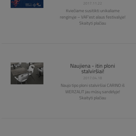
2017.11.22
Kviečiame susitikti unikaliame
renginyje – VAF‘est alaus festivalyje!
Skaityti plačiau
Naujiena - itin ploni
stalviršiai!
2017.04.18
Naujo tipo ploni stalviršiai CARINO iš
WERZALIT jau mūsų sandėlyje!
Skaityti plačiau