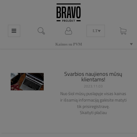
LT
Kainos su PVM
Svarbios naujienos mūsų
klientams!
2023.11.03
Nuo šiol mūsų puslapyje visas kainas
ir išsamią informaciją galėsite matyti
tik prisiregistravę.
Skaityti plačiau