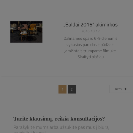
„Baldai 2016“ akimirkos
2016.10.17
Dalinamės spalio 6-9 dienomis
vykusios parodos įspūdžiais
įamžintais trumpame filmuke.
Skaityti plačiau
1
2
Kitas
Turite klausimų, reikia konsultacijos?
Parašykite mums arba užsukite pas mus į biurą
puodeliui kavos!