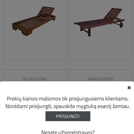
VELA GULTAS
TAHITI GULTAS
✖
Prekių kainos matomos tik prisijungusiems klientams.
Norėdami prisijungti, spauskite mygtuką esantį žemiau.
PRISIJUNGTI
Nesate užsiregistravęs?