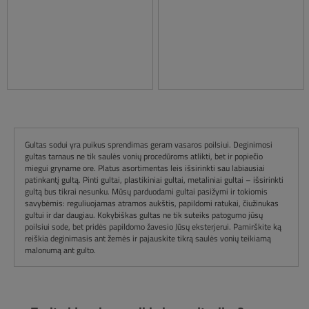
Gultas sodui yra puikus sprendimas geram vasaros poilsiui. Deginimosi
gultas tarnaus ne tik saulės vonių procedūroms atlikti, bet ir popiečio
miegui gryname ore. Platus asortimentas leis išsirinkti sau labiausiai
patinkantį gultą. Pinti gultai, plastikiniai gultai, metaliniai gultai – išsirinkti
gultą bus tikrai nesunku. Mūsų parduodami gultai pasižymi ir tokiomis
savybėmis: reguliuojamas atramos aukštis, papildomi ratukai, čiužinukas
gultui ir dar daugiau. Kokybiškas gultas ne tik suteiks patogumo jūsų
poilsiui sode, bet pridės papildomo žavesio Jūsų eksterjerui. Pamirškite ką
reiškia deginimasis ant žemės ir pajauskite tikrą saulės vonių teikiamą
malonumą ant gulto.