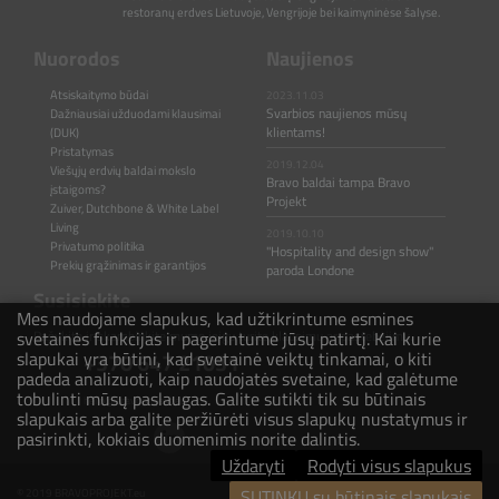
restoranų erdves Lietuvoje, Vengrijoje bei kaimyninėse šalyse.
Nuorodos
Naujienos
Atsiskaitymo būdai
2023.11.03
Svarbios naujienos mūsų
Dažniausiai užduodami klausimai
klientams!
(DUK)
Pristatymas
2019.12.04
Viešųjų erdvių baldai mokslo
Bravo baldai tampa Bravo
įstaigoms?
Projekt
Zuiver, Dutchbone & White Label
Living
2019.10.10
Privatumo politika
"Hospitality and design show"
Prekių grąžinimas ir garantijos
paroda Londone
Susisiekite
Mes naudojame slapukus, kad užtikrintume esmines
svetainės funkcijas ir pagerintume jūsų patirtį. Kai kurie
Rašykite ir skambinkite mums jeigu turite klausimų ar pastebėjimų.
slapukai yra būtini, kad svetainė veiktų tinkamai, o kiti
+370 647 21031
padeda analizuoti, kaip naudojatės svetaine, kad galėtume
tobulinti mūsų paslaugas. Galite sutikti tik su būtinais
hello@bravoprojekt.eu
slapukais arba galite peržiūrėti visus slapukų nustatymus ir
pasirinkti, kokiais duomenimis norite dalintis.
Uždaryti
Rodyti visus slapukus
SUTINKU su būtinais slapukais
© 2019 BRAVOPROJEKT.eu