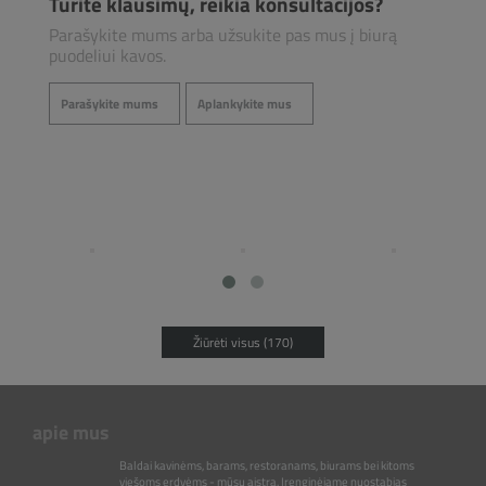
Turite klausimų, reikia konsultacijos?
Parašykite mums arba užsukite pas mus į biurą
puodeliui kavos.
Parašykite mums
Aplankykite mus
Žiūrėti visus (170)
apie mus
Baldai kavinėms, barams, restoranams, biurams bei kitoms
viešoms erdvėms - mūsų aistra. Įrenginėjame nuostabias