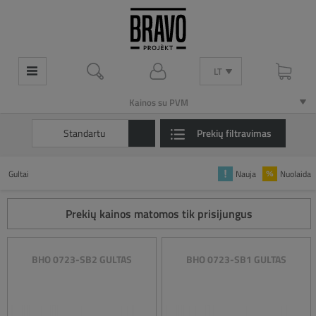
LT
LT
Kainos su PVM
Kainos su PVM
Standartu
Prekių filtravimas
Gultai
Nauja
Nuolaida
Prekių kainos matomos tik prisijungus
BHO 0723-SB2 GULTAS
BHO 0723-SB1 GULTAS