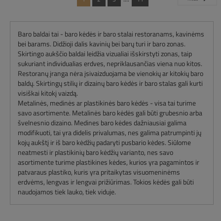
Baro baldai tai - baro kėdės ir baro stalai restoranams, kavinėms
bei barams. Didžioji dalis kavinių bei barų turi ir baro zonas.
Skirtingo aukščio baldai leidžia vizualiai išskirstyti zonas, taip
sukuriant individualias erdves, nepriklausančias viena nuo kitos.
Restoranų įranga nėra įsivaizduojama be vienokių ar kitokių baro
baldų. Skirtingų stilių ir dizainų baro kėdės ir baro stalas gali kurti
visiškai kitokį vaizdą.
Metalinės, medinės ar plastikinės baro kėdės - visa tai turime
savo asortimente. Metalinės baro kėdės gali būti grubesnio arba
švelnesnio dizaino. Medines baro kėdes dažniausiai galima
modifikuoti, tai yra didelis privalumas, nes galima patrumpinti jų
kojų aukštį ir iš baro kėdžių padaryti pusbario kėdes. Siūlome
neatmesti ir plastikinių baro kėdžių varianto, nes savo
asortimente turime plastikines kėdes, kurios yra pagamintos ir
patvaraus plastiko, kuris yra pritaikytas visuomeninėms
erdvėms, lengvas ir lengvai prižiūrimas. Tokios kėdės gali būti
naudojamos tiek lauko, tiek viduje.