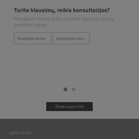
Turite klausimų, reikia konsultacijos?
Parašykite mums arba užsukite pas mus į biurą
puodeliui kavos.
Parašykite mums
Aplankykite mus
Žiūrėti visus (170)
apie mus