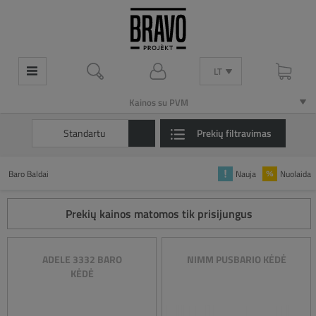
LT
LT
Kainos su PVM
Kainos su PVM
Standartu
Prekių filtravimas
Baro Baldai
Nauja
Nuolaida
Prekių kainos matomos tik prisijungus
ADELE 3332 BARO
NIMM PUSBARIO KĖDĖ
KĖDĖ