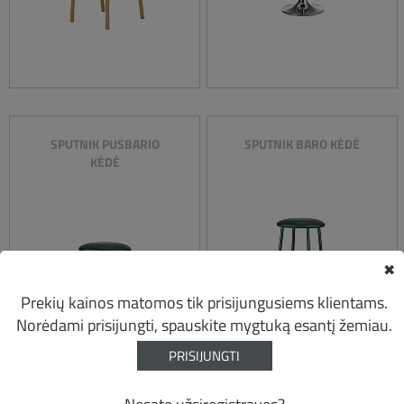
SPUTNIK PUSBARIO
SPUTNIK BARO KĖDĖ
KĖDĖ
✖
Prekių kainos matomos tik prisijungusiems klientams.
Norėdami prisijungti, spauskite mygtuką esantį žemiau.
PRISIJUNGTI