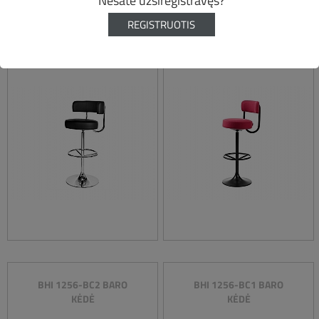
Nesate užsiregistravęs?
REGISTRUOTIS
JUPITER BARO KĖDĖ
COBRA BARO KĖDĖ
BHI 1256-BC2 BARO
BHI 1256-BC1 BARO
KĖDĖ
KĖDĖ