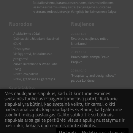
Baldai kavinėms, barams, restoranams, biurams bei kitoms
viešoms erdvėms - mūsų aistra. Įrenginėjame nuostabias
restoranų erdves Lietuvoje, Vengrijoje bei kaimyninėse šalyse.
Nuorodos
Naujienos
Atsiskaitymo būdai
2023.11.03
Svarbios naujienos mūsų
Dažniausiai užduodami klausimai
klientams!
(DUK)
Pristatymas
2019.12.04
Viešųjų erdvių baldai mokslo
Bravo baldai tampa Bravo
įstaigoms?
Projekt
Zuiver, Dutchbone & White Label
Living
2019.10.10
Privatumo politika
"Hospitality and design show"
Prekių grąžinimas ir garantijos
paroda Londone
Susisiekite
Mes naudojame slapukus, kad užtikrintume esmines
svetainės funkcijas ir pagerintume jūsų patirtį. Kai kurie
Rašykite ir skambinkite mums jeigu turite klausimų ar pastebėjimų.
slapukai yra būtini, kad svetainė veiktų tinkamai, o kiti
+370 647 21031
padeda analizuoti, kaip naudojatės svetaine, kad galėtume
tobulinti mūsų paslaugas. Galite sutikti tik su būtinais
hello@bravoprojekt.eu
slapukais arba galite peržiūrėti visus slapukų nustatymus ir
pasirinkti, kokiais duomenimis norite dalintis.
Uždaryti
Rodyti visus slapukus