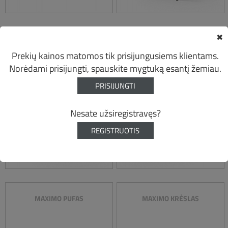
✖
KOMODO ŠONINIS
KOMODO KAMPINIS
ELEMENTAS
ELEMENTAS
Prekių kainos matomos tik prisijungusiems klientams.
Norėdami prisijungti, spauskite mygtuką esantį žemiau.
PRISIJUNGTI
Nesate užsiregistravęs?
REGISTRUOTIS
MAXIMO PUFAS
MAXIMO KRĖSLAS