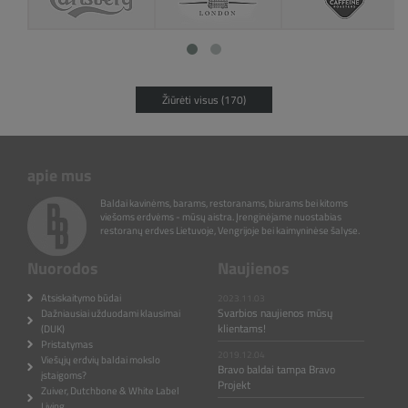
Žiūrėti visus (170)
apie mus
Baldai kavinėms, barams, restoranams, biurams bei kitoms
viešoms erdvėms - mūsų aistra. Įrenginėjame nuostabias
restoranų erdves Lietuvoje, Vengrijoje bei kaimyninėse šalyse.
Nuorodos
Naujienos
Atsiskaitymo būdai
2023.11.03
Svarbios naujienos mūsų
Dažniausiai užduodami klausimai
klientams!
(DUK)
Pristatymas
2019.12.04
Viešųjų erdvių baldai mokslo
Bravo baldai tampa Bravo
įstaigoms?
Projekt
Zuiver, Dutchbone & White Label
Living