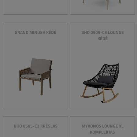
GRAND MINUSH KĖDĖ
BHO 0505-C3 LOUNGE
KĖDĖ
BHO 0505-C2 KRĖSLAS
MYKONOS LOUNGE XL
KOMPLEKTAS