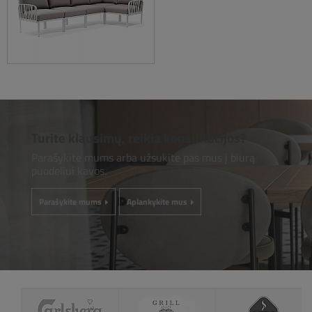
Turite klausimų, reikia konsultacijos?
Parašykite mums arba užsukite pas mus į biurą
puodeliui kavos.
Parašykite mums
Aplankykite mus