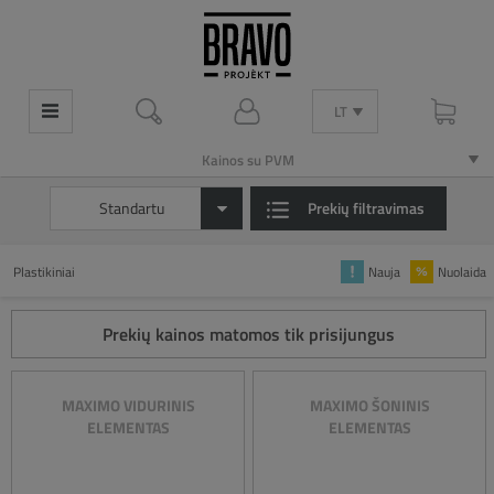
LT
LT
Kainos su PVM
Kainos su PVM
Standartu
Prekių filtravimas
Plastikiniai
Nauja
Nuolaida
Prekių kainos matomos tik prisijungus
MAXIMO VIDURINIS
MAXIMO ŠONINIS
ELEMENTAS
ELEMENTAS