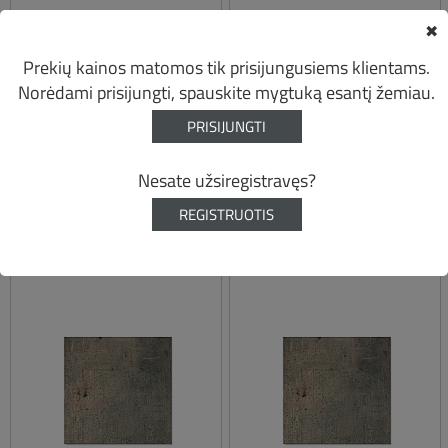
✖
Prekių kainos matomos tik prisijungusiems klientams.
Norėdami prisijungti, spauskite mygtuką esantį žemiau.
PRISIJUNGTI
Nesate užsiregistravęs?
REGISTRUOTIS
TOPALIT SMARTLINE
TOPALIT SMARTLINE
Ø70 STALVIRŠIS
80X80 STALVIRŠIS