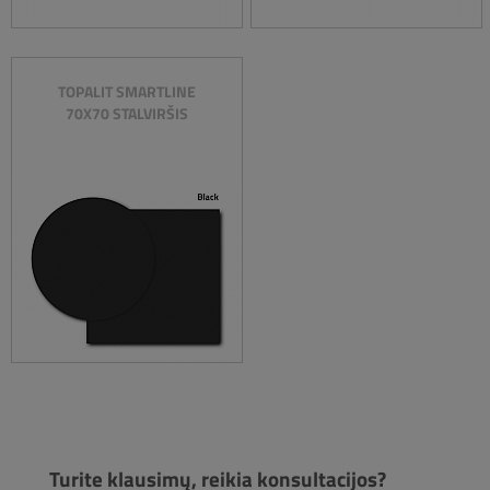
TOPALIT SMARTLINE
70X70 STALVIRŠIS
Turite klausimų, reikia konsultacijos?