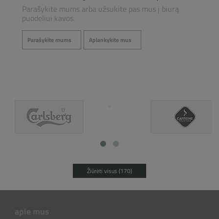
Parašykite mums arba užsukite pas mus į biurą
puodeliui kavos.
Parašykite mums
Aplankykite mus
Žiūrėti visus (170)
apie mus