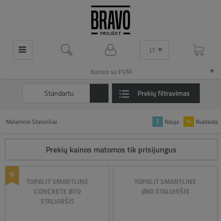
LT
LT
Kainos su PVM
Kainos su PVM
Standartu
Prekių filtravimas
Melamino Stalviršiai
Nauja
Nuolaida
Prekių kainos matomos tik prisijungus
TOPALIT SMARTLINE
TOPALIT SMARTLINE
CONCRETE Ø70
Ø80 STALVIRŠIS
STALVIRŠIS