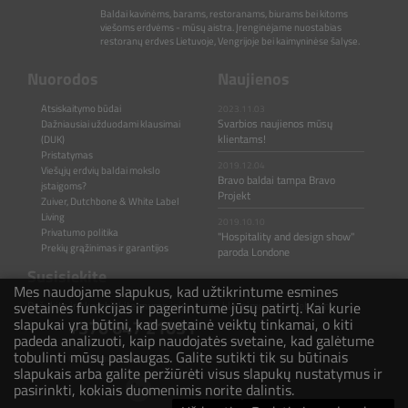
Baldai kavinėms, barams, restoranams, biurams bei kitoms
viešoms erdvėms - mūsų aistra. Įrenginėjame nuostabias
restoranų erdves Lietuvoje, Vengrijoje bei kaimyninėse šalyse.
Nuorodos
Naujienos
Atsiskaitymo būdai
2023.11.03
Svarbios naujienos mūsų
Dažniausiai užduodami klausimai
klientams!
(DUK)
Pristatymas
2019.12.04
Viešųjų erdvių baldai mokslo
Bravo baldai tampa Bravo
įstaigoms?
Projekt
Zuiver, Dutchbone & White Label
Living
2019.10.10
Privatumo politika
"Hospitality and design show"
Prekių grąžinimas ir garantijos
paroda Londone
Susisiekite
Mes naudojame slapukus, kad užtikrintume esmines
svetainės funkcijas ir pagerintume jūsų patirtį. Kai kurie
Rašykite ir skambinkite mums jeigu turite klausimų ar pastebėjimų.
slapukai yra būtini, kad svetainė veiktų tinkamai, o kiti
+370 647 21031
padeda analizuoti, kaip naudojatės svetaine, kad galėtume
tobulinti mūsų paslaugas. Galite sutikti tik su būtinais
hello@bravoprojekt.eu
slapukais arba galite peržiūrėti visus slapukų nustatymus ir
pasirinkti, kokiais duomenimis norite dalintis.