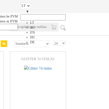
▾
LT
inos be PVM
inos su PVM
LT
Krepšelis yra tuščias
RU
EN
HU
DE
GLITTER 74 STALAS