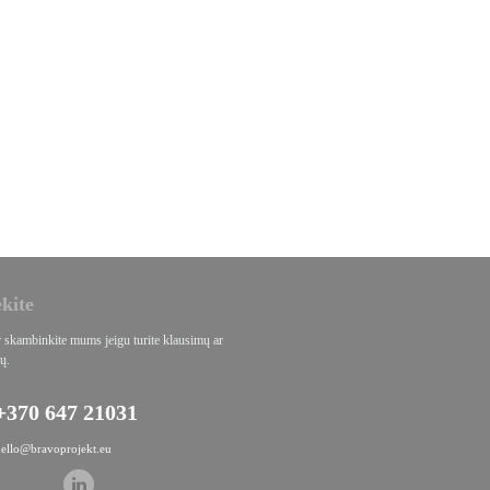
ekite
r skambinkite mums jeigu turite klausimų ar
ų.
+370 647 21031
hello@bravoprojekt.eu