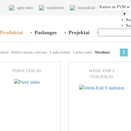
apie mus
naujienos
kontaktai
▾
Kainos su PVM
Ka
Ka
Produktai
Paslaugos
Projektai
Tinklaraštis
duktai
Baldai viešoms erdvėms
Lauko baldai
Lauko stalai
Metaliniai
>
>
>
>
PIAVE STALAS
WEEK-END S
STALIUKAS