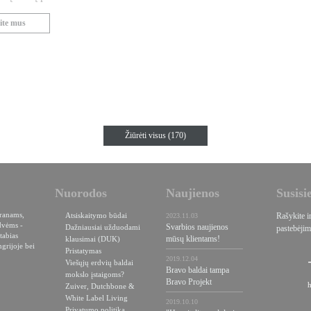
ite mus
Žiūrėti visus (170)
Nuorodos
Naujienos
Susisi
oranams,
Atsiskaitymo būdai
Rašykite i
2023.11.03
dvėms -
Svarbios naujienos
Dažniausiai užduodami
pastebėjim
tabias
mūsų klientams!
klausimai (DUK)
grijoje bei
Pristatymas
2019.12.04
Viešųjų erdvių baldai
Bravo baldai tampa
mokslo įstaigoms?
Bravo Projekt
Zuiver, Dutchbone &
White Label Living
2019.10.10
Privatumo politika