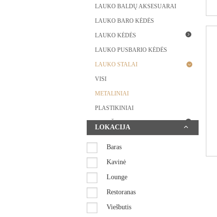
LAUKO BALDŲ AKSESUARAI
LAUKO BARO KĖDĖS
LAUKO KĖDĖS
LAUKO PUSBARIO KĖDĖS
LAUKO STALAI
VISI
METALINIAI
PLASTIKINIAI
MINKŠTI LAUKO BALDAI
LOKACIJA
STALO KOJOS
Baras
STALVIRŠIAI
Kavinė
SUOLIUKAI
Lounge
SUPAMI KRĖSLAI
Restoranas
TERASOS PERTVAROS
Viešbutis
UGNIAKURAI / ŠILDYTUVAI