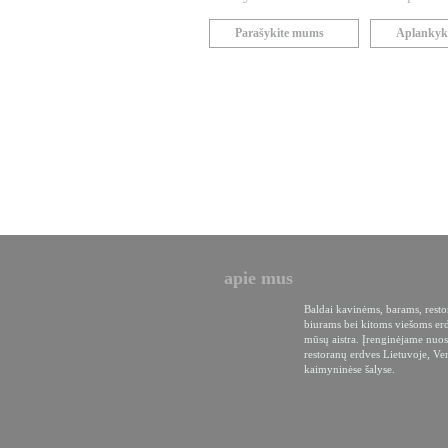
Parašykite mums
Aplankyk
apie mus
Baldai kavinėms, barams, rest
biurams bei kitoms viešoms er
mūsų aistra. Įrenginėjame nuos
restoranų erdves Lietuvoje, Ven
kaimyninėse šalyse.