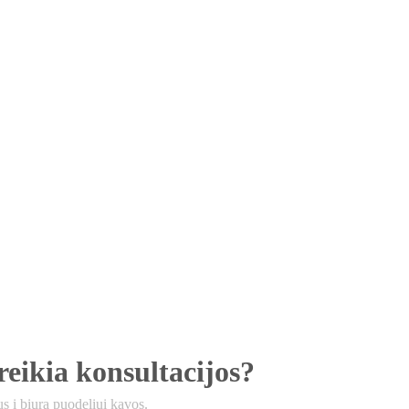
reikia konsultacijos?
 į biurą puodeliui kavos.