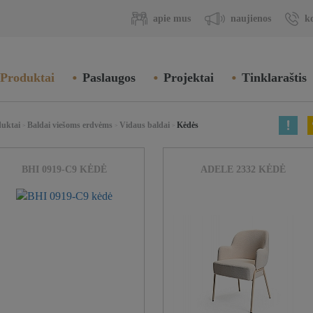
apie mus
naujienos
k
Produktai
Paslaugos
Projektai
Tinklaraštis
duktai
Baldai viešoms erdvėms
Vidaus baldai
Kėdės
>
>
>
BHI 0919-C9 KĖDĖ
ADELE 2332 KĖDĖ