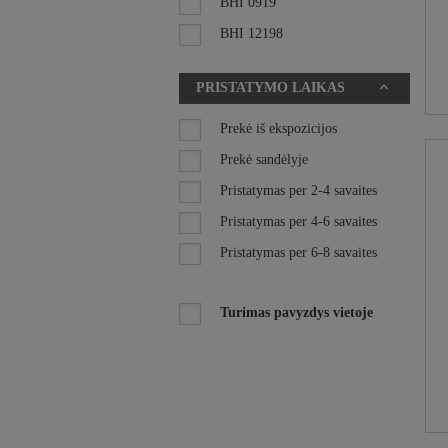
Plienas
BHI 0919
Rotangas
BHI 12198
Sintetinė vytelė
BHI 1511
PRISTATYMO LAIKAS
Stiklas
BHI 1603
Virvė
BHI 1606
Prekė iš ekspozicijos
Žalvaris
BHI 2012
Prekė sandėlyje
BHO 0723
Pristatymas per 2-4 savaites
DAN FORM
Pristatymas per 4-6 savaites
DE EEKHOORN
Pristatymas per 6-8 savaites
DUTCHBONE
Turimas pavyzdys vietoje
FAMEG
GABER
INFINITI DESIGN
IŠPARDAVIMAS
LACO