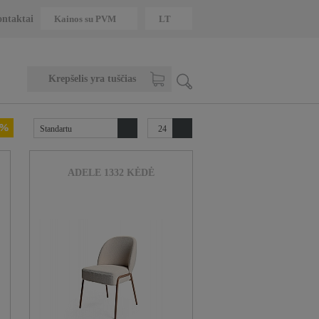
Kainos su PVM
Kainos su PVM
LT
ontaktai
LT
Krepšelis yra tuščias
Standartu
24
ADELE 1332 KĖDĖ