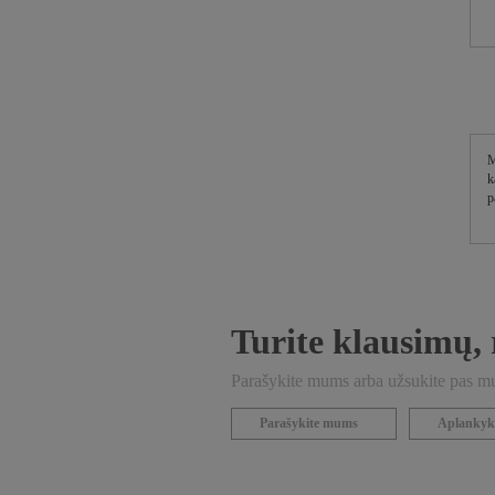
M
k
p
Turite klausimų, 
Parašykite mums arba užsukite pas mus
Parašykite mums
Aplankyk