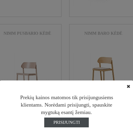
NIMM PUSBARIO KĖDĖ
NIMM BARO KĖDĖ
✖
Prekių kainos matomos tik prisijungusiems
klientams. Norėdami prisijungti, spauskite
mygtuką esantį žemiau.
PRISIJUNGTI
POODLE KĖDĖ
POODLE EC KRĖSLAS