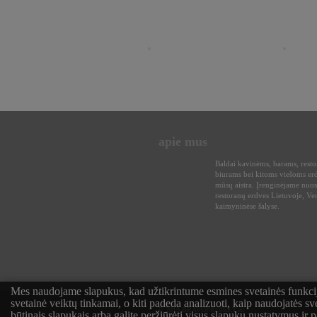
apie mus
Baldai kavinėms, barams, rest
biurams bei kitoms viešoms er
mūsų aistra. Įrenginėjame nuos
restoranų erdves Lietuvoje, Ven
kaimyninėse šalyse.
Mes naudojame slapukus, kad užtikrintume esmines svetainės funkcijas
svetainė veiktų tinkamai, o kiti padeda analizuoti, kaip naudojatės sv
© 2019 BRAVOPROJEKT.eu
būtinais slapukais arba galite peržiūrėti visus slapukų nustatymus ir p