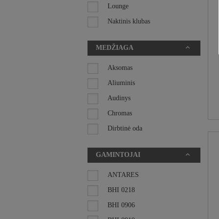
BIURO BALDAI
Lounge
Naktinis klubas
INTERJERO DETALĖS
Pubas
IŠPARDAVIMAS
MEDŽIAGA
Restoranas
SKĖČIAI
Viešbutis
Aksomas
Aliuminis
Audinys
Chromas
Dirbtinė oda
Medis
GAMINTOJAI
Metalas
Natūrali oda
ANTARES
Nerūdijantis plienas
BHI 0218
Plastikas
BHI 0906