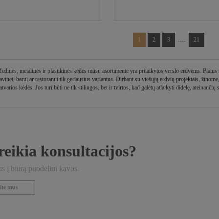
....
1
2
3
21
edinės, metalinės ir plastikinės kėdės mūsų asortimente yra pritaikytos verslo erdvėms. Platus s
avinei, barui ar restoranui tik geriausius variantus. Dirbant su viešųjų erdvių projektais, žino
atvarios kėdės. Jos turi būti ne tik stilingos, bet ir tvirtos, kad galėtų atlaikyti didelę, ateinančių
reikia konsultacijos?
 į biurą puodeliui kavos.
ite mus