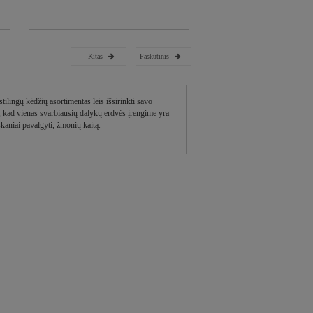
Kitas
Paskutinis
tilingų kėdžių asortimentas leis išsirinkti savo
me, kad vienas svarbiausių dalykų erdvės įrengime yra
 skaniai pavalgyti, žmonių kaitą.