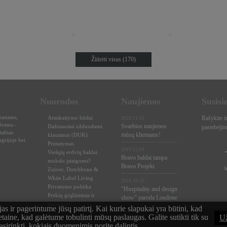
Žiūrėti visus (170)
Nuorodos
Naujienos
Susisi
oranams,
Atsiskaitymo būdai
Rašykite i
2023.11.03
dvėms -
Svarbios naujienos
Dažniausiai užduodami
pastebėjim
tabias
mūsų klientams!
klausimai (DUK)
grijoje bei
Pristatymas
2019.12.04
Viešųjų erdvių baldai
Bravo baldai tampa
mokslo įstaigoms?
Bravo Projekt
Zuiver, Dutchbone &
White Label Living
2019.10.10
Privatumo politika
"Hospitality and design
Prekių grąžinimas ir
show" paroda Londone
garantijos
 ir pagerintume jūsų patirtį. Kai kurie slapukai yra būtini, kad
etaine, kad galėtume tobulinti mūsų paslaugas. Galite sutikti tik su
Už
asirinkti, kokiais duomenimis norite dalintis.