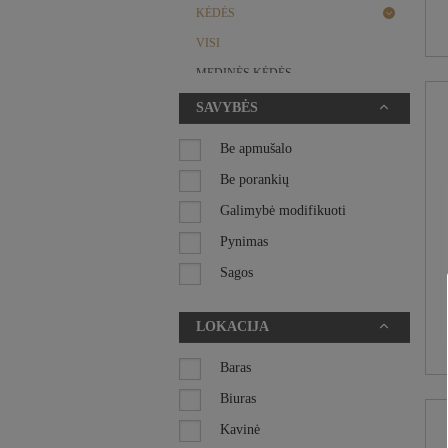
KĖDĖS
VISI
MEDINĖS KĖDĖS
METALINĖS KĖDĖS
SAVYBĖS
PINTOS KĖDĖS
Be apmušalo
PLASTIKINĖS KĖDĖS
Be porankių
MINKŠTI BALDAI
Galimybė modifikuoti
SPINTELĖS, KOMODOS
Pynimas
STALAI
Sagos
STALO KOJOS
Su apmušalu
STALVIRŠIAI
LOKACIJA
Su porankiais
SUOLIUKAI
Sumaunamos kėdės
Baras
HORECA BALDŲ SISTEMOS
Biuras
RENGINIŲ KĖDĖS
Kavinė