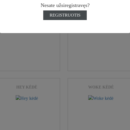
Nesate užsiregistravęs?
REGISTRUOTIS
HEY KĖDĖ
WOKE KĖDĖ