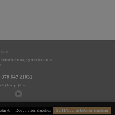
ekite
r skambinkite mums jeigu turite klausimų ar
ų.
+370 647 21031
hello@bravoprojekt.eu
daryti
Rodyti visus slapukus
SUTINKU su būtinais slapukais