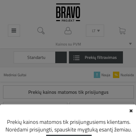
LT
LT
Kainos su PVM
Kainos su PVM
Standartu
Prekių filtravimas
Mediniai Gultai
Nauja
Nuolaida
Prekių kainos matomos tik prisijungus
✖
BHO 0723-SB2 GULTAS
BHO 0723-SB1 GULTAS
Prekių kainos matomos tik prisijungusiems klientams.
Norėdami prisijungti, spauskite mygtuką esantį žemiau.