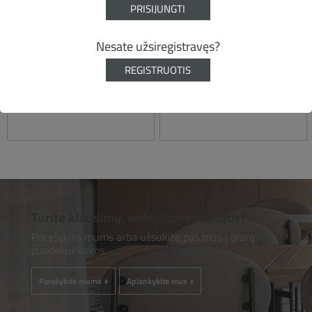
PRISIJUNGTI
Nesate užsiregistravęs?
REGISTRUOTIS
Turite klausimų, reikia konsultacijos?
Parašykite mums arba užsukite pas mus į biurą
puodeliui kavos.
Parašykite mums
Aplankykite mus