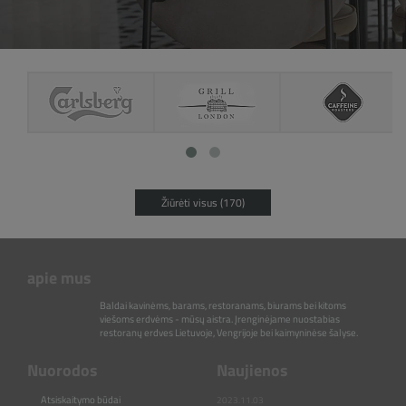
Žiūrėti visus (170)
apie mus
Baldai kavinėms, barams, restoranams, biurams bei kitoms
viešoms erdvėms - mūsų aistra. Įrenginėjame nuostabias
restoranų erdves Lietuvoje, Vengrijoje bei kaimyninėse šalyse.
Nuorodos
Naujienos
Atsiskaitymo būdai
2023.11.03