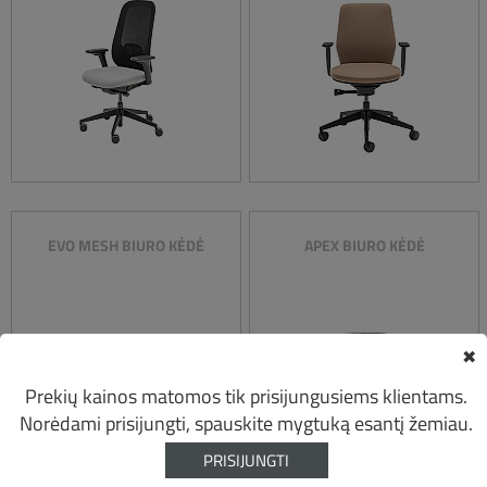
EVO MESH BIURO KĖDĖ
APEX BIURO KĖDĖ
✖
Prekių kainos matomos tik prisijungusiems klientams.
Norėdami prisijungti, spauskite mygtuką esantį žemiau.
PRISIJUNGTI