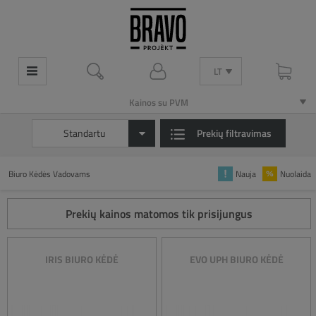
LT
LT
Kainos su PVM
Kainos su PVM
Standartu
Prekių filtravimas
Biuro Kėdės Vadovams
Nauja
Nuolaida
Prekių kainos matomos tik prisijungus
IRIS BIURO KĖDĖ
EVO UPH BIURO KĖDĖ