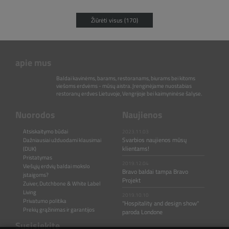
Žiūrėti visus (170)
apie mus
Baldai kavinėms, barams, restoranams, biurams bei kitoms
viešoms erdvėms - mūsų aistra. Įrenginėjame nuostabias
restoranų erdves Lietuvoje, Vengrijoje bei kaimyninėse šalyse.
Nuorodos
Naujienos
Atsiskaitymo būdai
2023.11.03
Svarbios naujienos mūsų
Dažniausiai užduodami klausimai
klientams!
(DUK)
Pristatymas
2019.12.04
Viešųjų erdvių baldai mokslo
Bravo baldai tampa Bravo
įstaigoms?
Projekt
Zuiver, Dutchbone & White Label
Living
2019.10.10
Privatumo politika
"Hospitality and design show"
Prekių grąžinimas ir garantijos
paroda Londone
Susisiekite