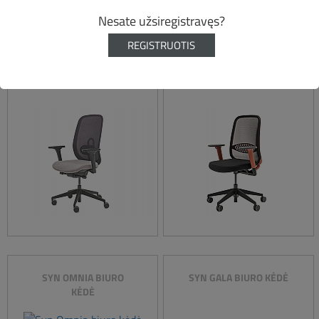
Nesate užsiregistravęs?
REGISTRUOTIS
OLLIE BIURO KĖDĖ
ASTRO BIURO KĖDĖ
SYN OMNIA BIURO
SYN GALA BIURO KĖDĖ
KĖDĖ