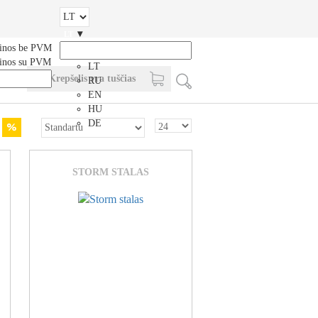
▾
LT
inos be PVM
inos su PVM
LT
Krepšelis yra tuščias
RU
EN
HU
DE
STORM STALAS