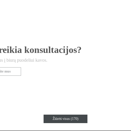
reikia konsultacijos?
 į biurą puodeliui kavos.
ite mus
Žiūrėti visus (170)