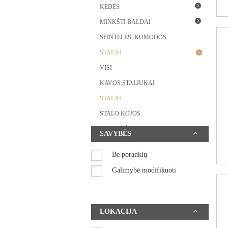
KĖDĖS
MINKŠTI BALDAI
SPINTELĖS, KOMODOS
STALAI
VISI
KAVOS STALIUKAI
STALAI
STALO KOJOS
STALVIRŠIAI
SAVYBĖS
SUOLIUKAI
Be porankių
HORECA BALDŲ SISTEMOS
Galimybė modifikuoti
RENGINIŲ KĖDĖS
BIURO BALDAI
LOKACIJA
INTERJERO DETALĖS