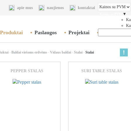
apie mus
naujienos
kontaktai
▾
Kainos su PVM
Ka
Ka
Produktai
Paslaugos
Projektai
Tinklaraštis
duktai
Baldai viešoms erdvėms
Vidaus baldai
Stalai
Stalai
>
>
>
>
PEPPER STALAS
SURI TABLE STALAS