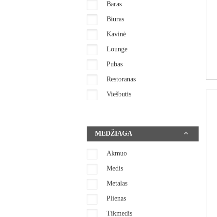
Baras
IŠPARDAVIMAS
Biuras
Kavinė
SKĖČIAI
Lounge
Pubas
Restoranas
Viešbutis
MEDŽIAGA
Akmuo
Medis
Metalas
Plienas
Tikmedis