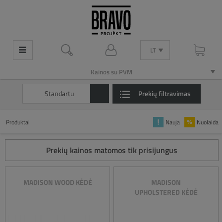
LT
LT
Kainos su PVM
Kainos su PVM
Standartu
Prekių filtravimas
Produktai
Nauja
Nuolaida
Prekių kainos matomos tik prisijungus
MADISON WOOD KĖDĖ
MADISON
UPHOLSTERED KĖDĖ