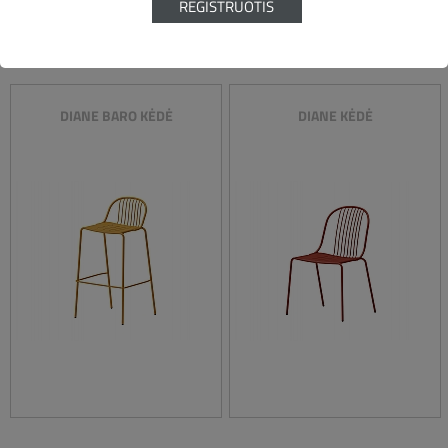
REGISTRUOTIS
DIANE BARO KĖDĖ
DIANE KĖDĖ