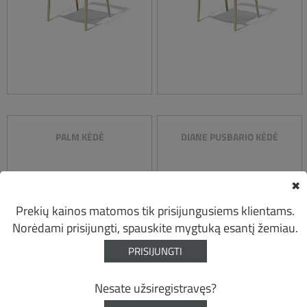
PALM KĖDĖ
DIANE PUSBARIO KĖDĖ
✖
Prekių kainos matomos tik prisijungusiems klientams.
Norėdami prisijungti, spauskite mygtuką esantį žemiau.
PRISIJUNGTI
Nesate užsiregistravęs?