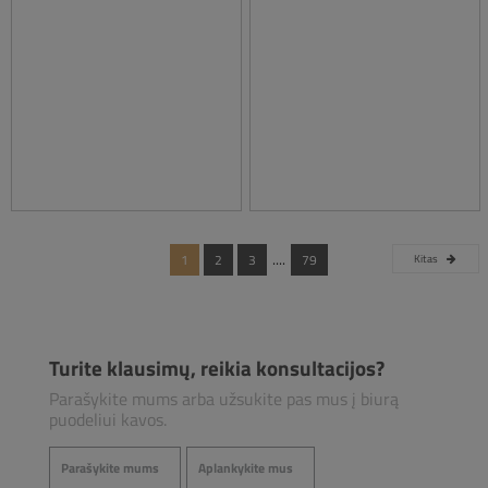
....
1
2
3
79
Kitas
Turite klausimų, reikia konsultacijos?
Parašykite mums arba užsukite pas mus į biurą
puodeliui kavos.
Parašykite mums
Aplankykite mus