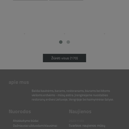
Žiūrėti visus (170)
apie mus
Baldai kavinėms, barams, restoranams, biurams bei kitoms
viešoms erdvėms - mūsų aistra. Įrenginėjame nuostabias
restoranų erdves Lietuvoje, Vengrijoje bei kaimyninėse šalyse.
Nuorodos
Naujienos
Atsiskaitymo būdai
2023.11.03
Svarbios naujienos mūsų
Dažniausiai užduodami klausimai