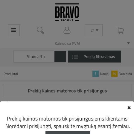
LT
LT
Kainos su PVM
Kainos su PVM
Standartu
Prekių filtravimas
Produktai
Nauja
Nuolaida
Prekių kainos matomos tik prisijungus
Šioje kategorijoje nėra prekių.
✖
Prekių kainos matomos tik prisijungusiems klientams.
Norėdami prisijungti, spauskite mygtuką esantį žemiau.