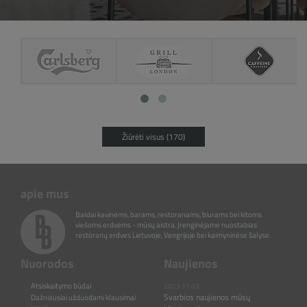
Žiūrėti visus (170)
apie mus
Baldai kavinėms, barams, restoranams, biurams bei kitoms
viešoms erdvėms - mūsų aistra. Įrenginėjame nuostabias
restoranų erdves Lietuvoje, Vengrijoje bei kaimyninėse šalyse.
Nuorodos
Naujienos
Atsiskaitymo būdai
2023.11.03
Svarbios naujienos mūsų
Dažniausiai užduodami klausimai