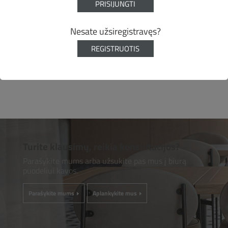
PRISIJUNGTI
Nesate užsiregistravęs?
REGISTRUOTIS
Turite klausimų, reikia konsultacijos?
Parašykite mums arba užsukite pas mus į biurą
puodeliui kavos.
Parašykite mums
Aplankykite mus