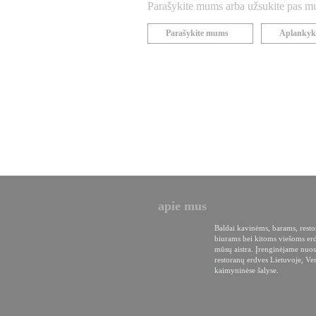
Parašykite mums arba užsukite pas mus
Parašykite mums
Aplankyk
apie mus
Baldai kavinėms, barams, rest
biurams bei kitoms viešoms er
mūsų aistra. Įrenginėjame nuos
restoranų erdves Lietuvoje, Ven
kaimyninėse šalyse.