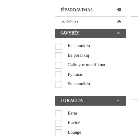
IŠPARDAVIMAS
SKĖČIAI
SAVYBĖS
Be apmušalo
Be porankių
Galimybė modifikuoti
Pynimas
Su apmušalu
Su porankiais
LOKACIJA
Sumaunamos kėdės
Baras
Kavinė
Lounge