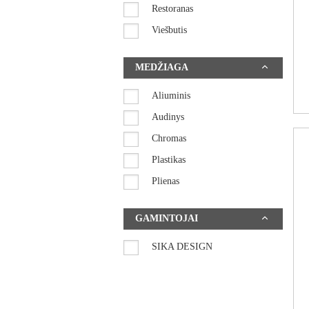
Restoranas
Viešbutis
MEDŽIAGA
Aliuminis
Audinys
Chromas
Plastikas
Plienas
Rotangas
GAMINTOJAI
Sintetinė vytelė
Virvė
SIKA DESIGN