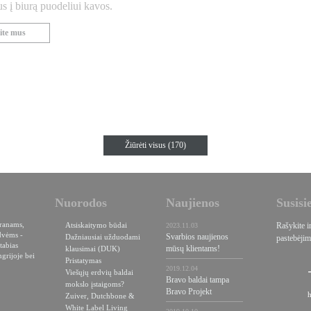
 į biurą puodeliui kavos.
ite mus
Žiūrėti visus (170)
Nuorodos
Naujienos
Susisi
oranams,
Atsiskaitymo būdai
Rašykite i
2023.11.03
dvėms -
Svarbios naujienos
Dažniausiai užduodami
pastebėjim
tabias
mūsų klientams!
klausimai (DUK)
grijoje bei
Pristatymas
2019.12.04
Viešųjų erdvių baldai
Bravo baldai tampa
mokslo įstaigoms?
Bravo Projekt
Zuiver, Dutchbone &
White Label Living