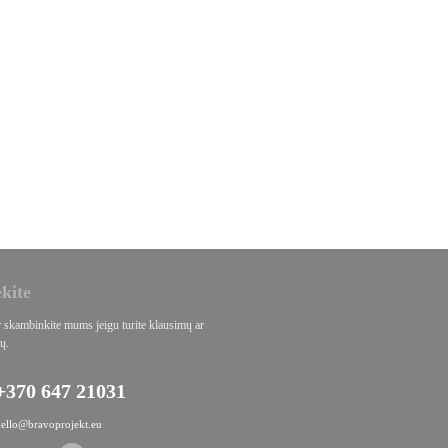
ekite
r skambinkite mums jeigu turite klausimų ar
ų.
+370 647 21031
hello@bravoprojekt.eu