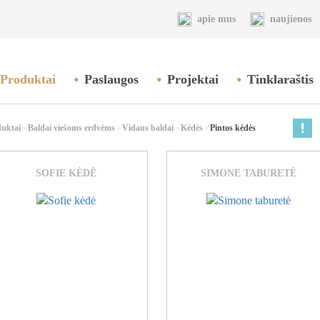
apie mus
naujienos
Produktai
Paslaugos
Projektai
Tinklaraštis
duktai
Baldai viešoms erdvėms
Vidaus baldai
Kėdės
Pintos kėdės
>
>
>
>
SOFIE KĖDĖ
SIMONE TABURETĖ