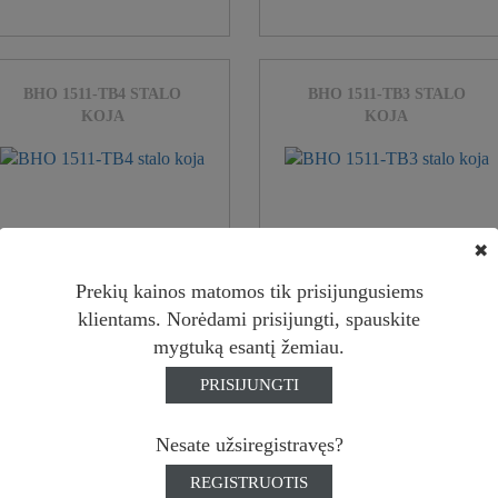
BHO 1511-TB4 STALO
BHO 1511-TB3 STALO
KOJA
KOJA
✖
Prekių kainos matomos tik prisijungusiems
klientams. Norėdami prisijungti, spauskite
mygtuką esantį žemiau.
PRISIJUNGTI
BHO 0505-TB1 STALO
BHO 1122-TB3 STALO
KOJA
KOJA
Nesate užsiregistravęs?
REGISTRUOTIS