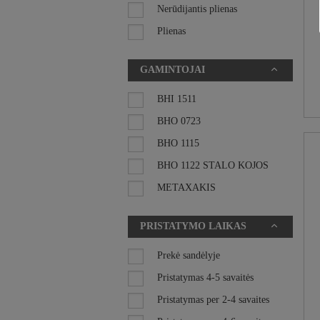
Nerūdijantis plienas
HORECA BALDŲ SISTEMOS
Plienas
RENGINIŲ KĖDĖS
GAMINTOJAI
BIURO BALDAI
BHI 1511
INTERJERO DETALĖS
BHO 0723
IŠPARDAVIMAS
BHO 1115
SKĖČIAI
BHO 1122 STALO KOJOS
METAXAKIS
NARDI
PRISTATYMO LAIKAS
PEDRALI
SCAB DESIGN
Prekė sandėlyje
VONDOM
Pristatymas 4-5 savaitės
Pristatymas per 2-4 savaites