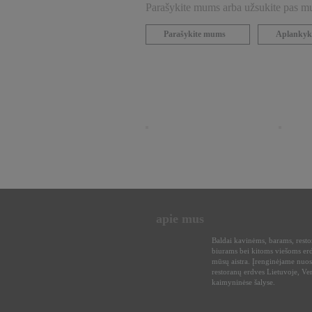
Parašykite mums arba užsukite pas mus
Parašykite mums
Aplankyk
apie mus
Baldai kavinėms, barams, rest
biurams bei kitoms viešoms er
mūsų aistra. Įrenginėjame nuos
restoranų erdves Lietuvoje, Ven
kaimyninėse šalyse.