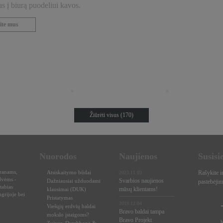
 į biurą puodeliui kavos.
ite mus
Žiūrėti visus (170)
Nuorodos
Naujienos
Susisi
oranams,
Atsiskaitymo būdai
Rašykite i
2023.11.03
dvėms -
Svarbios naujienos
Dažniausiai užduodami
pastebėjim
tabias
mūsų klientams!
klausimai (DUK)
grijoje bei
Pristatymas
2019.12.04
Viešųjų erdvių baldai
Bravo baldai tampa
mokslo įstaigoms?
Bravo Projekt