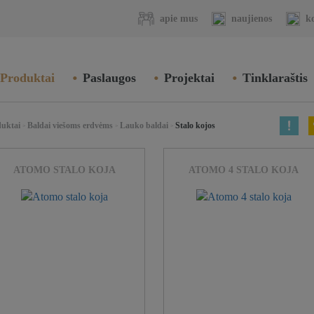
apie mus
naujienos
k
Produktai
Paslaugos
Projektai
Tinklaraštis
duktai
Baldai viešoms erdvėms
Lauko baldai
Stalo kojos
>
>
>
ATOMO STALO KOJA
ATOMO 4 STALO KOJA