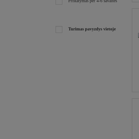
Pristatymas per 4-6 savaites
Turimas pavyzdys vietoje