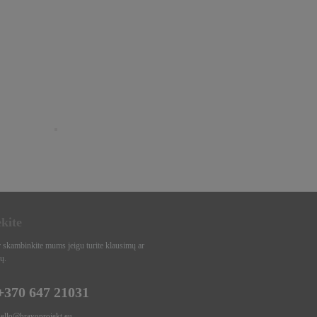
ekite
r skambinkite mums jeigu turite klausimų ar
ų.
+370 647 21031
hello@bravoprojekt.eu