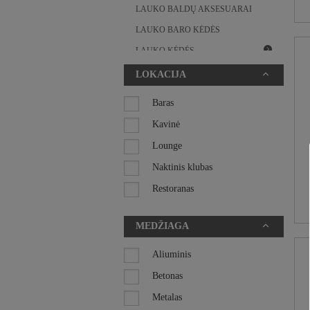
LAUKO BALDŲ AKSESUARAI
LAUKO BARO KĖDĖS
LAUKO KĖDĖS
LAUKO PUSBARIO KĖDĖS
LOKACIJA
LAUKO STALAI
Baras
MINKŠTI LAUKO BALDAI
Kavinė
STALO KOJOS
Lounge
STALVIRŠIAI
Naktinis klubas
SUOLIUKAI
Restoranas
SUPAMI KRĖSLAI
Viešbutis
TERASOS PERTVAROS
MEDŽIAGA
UGNIAKURAI / ŠILDYTUVAI
Aliuminis
VAZONAI
Betonas
VONDOM LAUKO BALDAI
Metalas
VIDAUS BALDAI