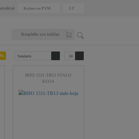
Kainos su PVM
Kainos su PVM
LT
ontaktai
LT
Krepšelis yra tuščias
Standartu
24
BHO 1511-TB13 STALO
KOJA