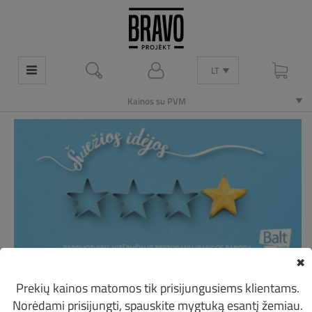
LT
Kainos su PVM
✖
Prekių kainos matomos tik prisijungusiems klientams.
Norėdami prisijungti, spauskite mygtuką esantį žemiau.
Jau 17 kartą vykstančioje parduotuvių, viešbučių ir restoranų įrangos