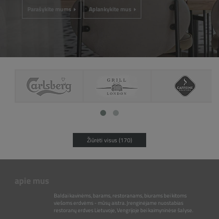
Parašykite mums
Aplankykite mus
Žiūrėti visus (170)
apie mus
Baldai kavinėms, barams, restoranams, biurams bei kitoms
viešoms erdvėms - mūsų aistra. Įrenginėjame nuostabias
restoranų erdves Lietuvoje, Vengrijoje bei kaimyninėse šalyse.