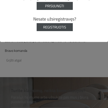
parodoje dalyvaujame ir mes.
PRISIJUNGTI
Parodoje pristatysime baldus skirtus restoranų bei viešbučių interjerui
bei eksterjerui. Esame sukaupę nemažą patirtį viešųjų projektų srityje,
Nesate užsiregistravęs?
tad siekiame ne tik supažindinti su savo turimu asotimentu bet ir
praplėsti naudingų pažinčių ratą, kurios bus naudingos tiek restoranų
REGISTRUOTIS
savininkams, tiek dizaineriams bei architektams.
Lauksime Jūsų Litexpo rūmuose lapkričio 10-12 dienomis!
Bravo komanda
Grįžti atgal
Turite klausimų, reikia konsultacijos?
Parašykite mums arba užsukite pas mus į biurą
puodeliui kavos.