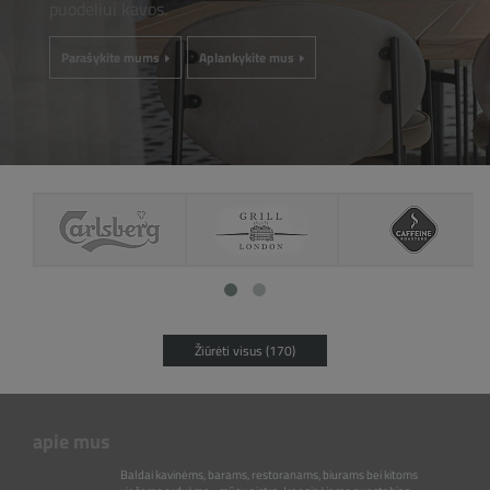
puodeliui kavos.
Parašykite mums
Aplankykite mus
Žiūrėti visus (170)
apie mus
Baldai kavinėms, barams, restoranams, biurams bei kitoms