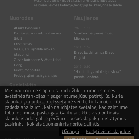
viešoms erdvėms - mūsų aistra. Įrenginėjame nuostabias
restoranų erdves Lietuvoje, Vengrijoje bei kaimyninėse šalyse.
Nuorodos
Naujienos
Atsiskaitymo būdai
2023.11.03
Svarbios naujienos mūsų
Dažniausiai užduodami klausimai
klientams!
(DUK)
Pristatymas
2019.12.04
Viešųjų erdvių baldai mokslo
Bravo baldai tampa Bravo
įstaigoms?
Projekt
Zuiver, Dutchbone & White Label
Living
2019.10.10
Privatumo politika
"Hospitality and design show"
Prekių grąžinimas ir garantijos
paroda Londone
Susisiekite
Mes naudojame slapukus, kad užtikrintume esmines
svetainės funkcijas ir pagerintume jūsų patirtį. Kai kurie
Rašykite ir skambinkite mums jeigu turite klausimų ar pastebėjimų.
slapukai yra būtini, kad svetainė veiktų tinkamai, o kiti
+370 647 21031
padeda analizuoti, kaip naudojatės svetaine, kad galėtume
tobulinti mūsų paslaugas. Galite sutikti tik su būtinais
hello@bravoprojekt.eu
slapukais arba galite peržiūrėti visus slapukų nustatymus ir
pasirinkti, kokiais duomenimis norite dalintis.
Uždaryti
Rodyti visus slapukus
© 2019 BRAVOPROJEKT.eu