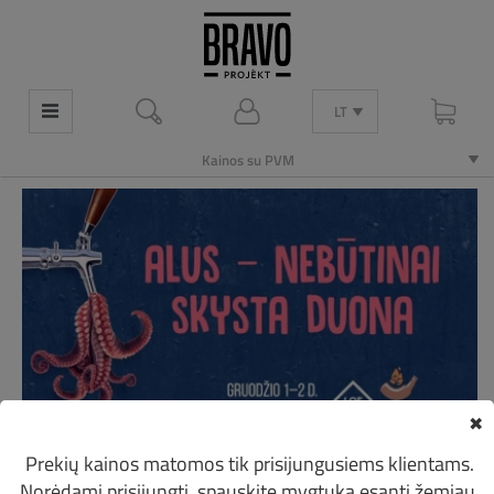
LT
Kainos su PVM
✖
Prekių kainos matomos tik prisijungusiems klientams.
Norėdami prisijungti, spauskite mygtuką esantį žemiau.