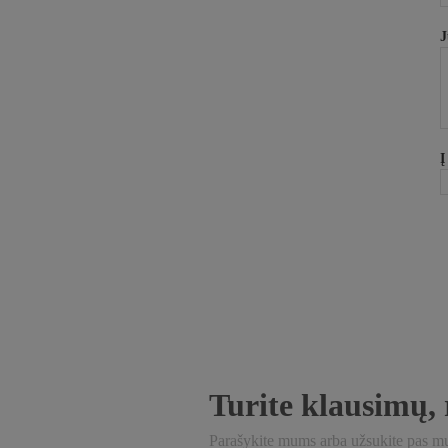
J
Į
Turite klausimų, 
Parašykite mums arba užsukite pas mu