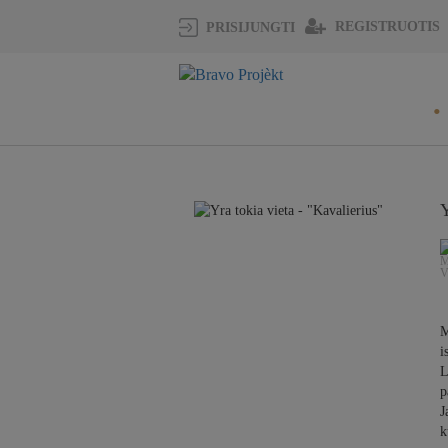
REGISTRUOTIS
PRISIJUNGTI
Y
M
i
​
p
J
k