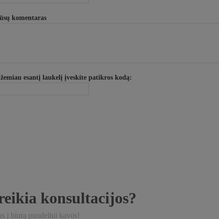
ūsų komentaras
 žemiau esantį laukelį įveskite patikros kodą:
reikia konsultacijos?
s į biurą puodeliui kavos!