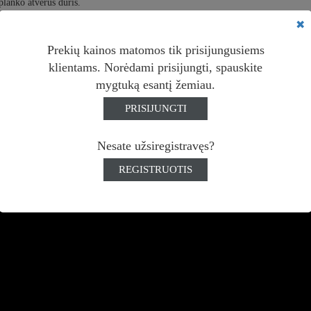
planko atvėrus duris.
✖
irmoji tokia vieta jau nuo ankstaus ryto kvepia kava. Vieni užsuka paskubomis
ieną valandą skaitydami žurnalus, dirbdami ar besišnekučiuodami. Sakoma,
Prekių kainos matomos tik prisijungusiems
storijos.
klientams. Norėdami prisijungti, spauskite
mygtuką esantį žemiau.
usipažinkite - Kavalierius.
PRISIJUNGTI
ero žiūrėjimo!
Nesate užsiregistravęs?
REGISTRUOTIS