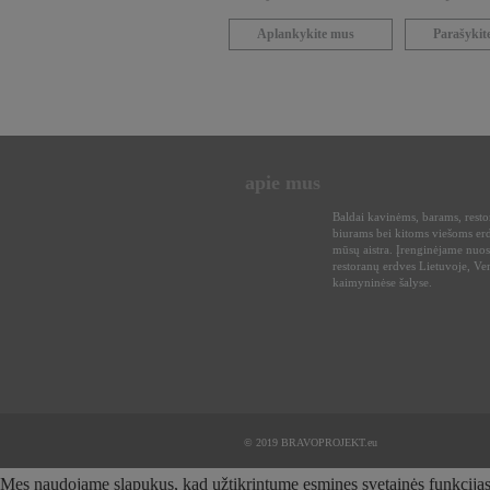
Aplankykite mus
Parašyki
apie mus
Baldai kavinėms, barams, rest
biurams bei kitoms viešoms er
mūsų aistra. Įrenginėjame nuos
restoranų erdves Lietuvoje, Ven
kaimyninėse šalyse.
© 2019 BRAVOPROJEKT.eu
Mes naudojame slapukus, kad užtikrintume esmines svetainės funkcijas ir