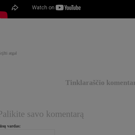
rįžti atgal
Tinklaraščio komenta
Palikite savo komentarą
ūsų vardas: