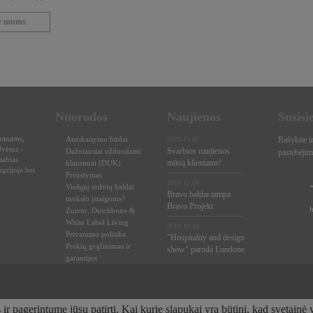
te mums
Nuorodos
Naujienos
Susisi
oranams,
Atsiskaitymo būdai
Rašykite i
2023.11.03
dvėms -
Svarbios naujienos
Dažniausiai užduodami
pastebėjim
tabias
mūsų klientams!
klausimai (DUK)
grijoje bei
Pristatymas
2019.12.04
Viešųjų erdvių baldai
Bravo baldai tampa
mokslo įstaigoms?
Bravo Projekt
Zuiver, Dutchbone &
White Label Living
2019.10.10
Privatumo politika
"Hospitality and design
Prekių grąžinimas ir
show" paroda Londone
garantijos
 pagerintume jūsų patirtį. Kai kurie slapukai yra būtini, kad svetainė v