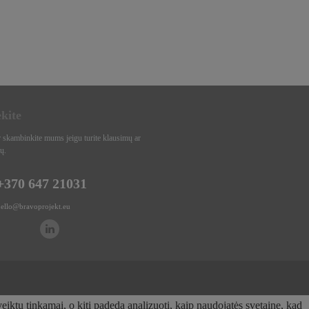
ekite
r skambinkite mums jeigu turite klausimų ar
ų.
+370 647 21031
hello@bravoprojekt.eu
eiktų tinkamai, o kiti padeda analizuoti, kaip naudojatės svetaine, kad