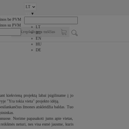
▾
LT
inos be PVM
inos su PVM
LT
Krepšelis yra tuščias
RU
EN
HU
DE
ant kiekvieną projektą labai įsigiliname į jo
vyje "Yra tokia vieta" projekto idėją.
 besilankančius žmones atskleidžia baldas. Tuo
rpininkas.
oranuose. Norime papasakoti jums apie vietas,
 reikšmės neturi, nes visa esmė jausme, kuris