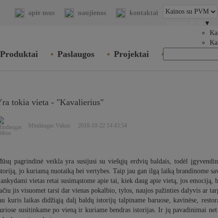
apie mus
naujienos
kontaktai
▾
Kainos su PVM
Ka
Ka
Produktai
Paslaugos
Projektai
Tinklaraštis
ra tokia vieta - "Kavalierius"
Mindaugas Vitkus 2018-10-22 14:43:54
ūsų pagrindinė veikla yra susijusi su viešųjų erdvių baldais, todėl įgyvendin
storiją, jo kuriamą nuotaiką bei vertybes. Taip jau gan ilgą laiką brandinome sa
Lankydami vietas retai susimąstome apie tai, kiek daug apie vietą, jos emociją,
ačiu jis visuomet tarsi dar vienas pokalbio, tylos, naujos pažinties dalyvis ar ta
au kuris laikas didžiąją dalį baldų istorijų talpiname baruose, kavinėse, rest
uriose susitinkame po vieną ir kuriame bendras istorijas. Ir jų pavadinimai net