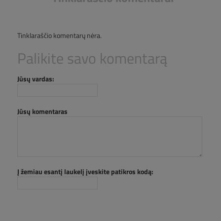
Tinklaraščio komentarų nėra.
Palikite savo komentarą
Jūsų vardas:
Jūsų komentaras
Į žemiau esantį laukelį įveskite patikros kodą: