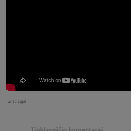
Grįžti atgal
Tinklaraščio komentarai