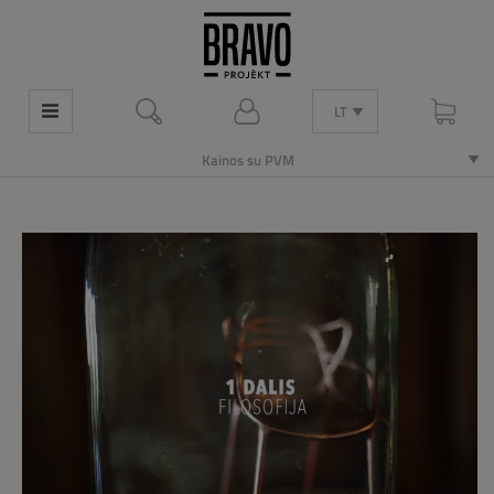
LT
Kainos su PVM