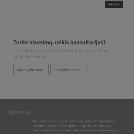
Išsiųsti
Turite klausimų, reikia konsultacijos?
Parašykite mums arba užsukite pas mus į biurą
puodeliui kavos!
Aplankykite mus
Parašykite mums
apie mus
Baldai kavinėms, barams, restoranams, biurams bei kitoms
viešoms erdvėms - mūsų aistra. Įrenginėjame nuostabias
restoranų erdves Lietuvoje, Vengrijoje bei kaimyninėse šalyse.