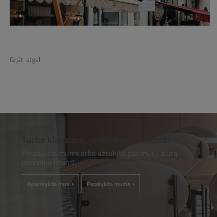
Grįžti atgal
Turite klausimų, reikia konsultacijos?
Parašykite mums arba užsukite pas mus į biurą
puodeliui kavos!
Aplankykite mus
Parašykite mums