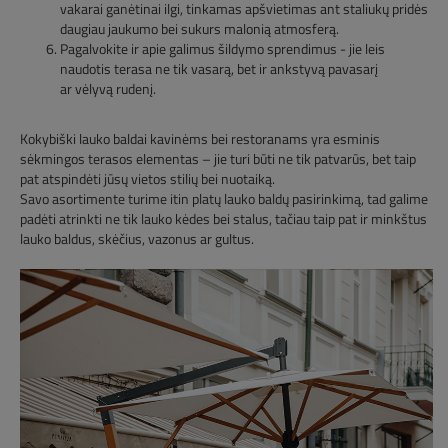
vakarai ganėtinai ilgi, tinkamas apšvietimas ant staliukų pridės
daugiau jaukumo bei sukurs malonią atmosferą.
Pagalvokite ir apie galimus šildymo sprendimus - jie leis
naudotis terasa ne tik vasarą, bet ir ankstyvą pavasarį
ar vėlyvą rudenį.
Kokybiški lauko baldai kavinėms bei restoranams yra esminis
sėkmingos terasos elementas – jie turi būti ne tik patvarūs, bet taip
pat atspindėti jūsų vietos stilių bei nuotaiką.
Savo asortimente turime itin platų lauko baldų pasirinkimą, tad galime
padėti atrinkti ne tik lauko kėdes bei stalus, tačiau taip pat ir minkštus
lauko baldus, skėčius, vazonus ar gultus.