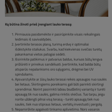
Ką būtina žinoti prieš įrengiant lauko terasą:
Pirmiausia pasidomėkite ir pasirūpinkite visais reikalingais
leidimais iš savivaldybės.
Įvertinkite terasos planą, turimą erdvę ir optimaliai
išdėstykite staliukus. Svarbu, kad kiekvienas svečias turėtų
pakankamai vietos patogiai sėdėti.
Išsirinkite patikimus ir patvarius baldus, kuriuos būtų lengva
prižiūrėti ir prireikus sandėliuoti. Įvertinkite, kad baldai būtų
atsparūs nepalankioms oro sąlygoms, drėgmei bei UV
spinduliams.
Apsvarstykite ar Jūsų lauko terasai reikės apsaugos nuo saulės
bei lietaus. Skirtingiems poreikiams gali būti parinkti skirtingi
sprendimai. Norint pasirinkti labiau biudžetinį variantą ir turėti
apsaugą tik nuo saulės, galima rinktis skėčius. Tuo tarpu, jeigu
norite uždengti pilnai visą terasą - turėti apsaugą tiek nuo
saulės, tiek nuo stipraus lietaus, vertėtų investuoti į pergolą.
Nepamirškite apgalvoti tinkamo apšvietimo. Nors vasaros