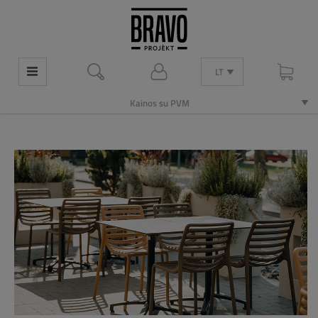
LT
Kainos su PVM