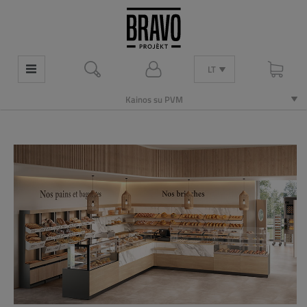
LT
Kainos su PVM