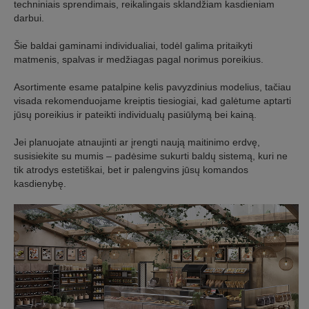
techniniais sprendimais, reikalingais sklandžiam kasdieniam
darbui.
Šie baldai gaminami individualiai, todėl galima pritaikyti
matmenis, spalvas ir medžiagas pagal norimus poreikius.
Asortimente esame patalpine kelis pavyzdinius modelius, tačiau
visada rekomenduojame kreiptis tiesiogiai, kad galėtume aptarti
jūsų poreikius ir pateikti individualų pasiūlymą bei kainą.
Jei planuojate atnaujinti ar įrengti naują maitinimo erdvę,
susisiekite su mumis – padėsime sukurti baldų sistemą, kuri ne
tik atrodys estetiškai, bet ir palengvins jūsų komandos
kasdienybę.