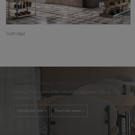
Grįžti atgal
Turite klausimų, reikia konsultacijos?
Parašykite mums arba užsukite pas mus į biurą
puodeliui kavos!
Aplankykite mus
Parašykite mums