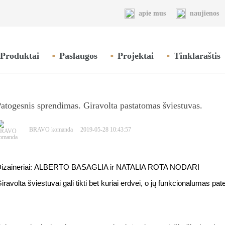
apie mus
naujienos
Produktai
Paslaugos
Projektai
Tinklaraštis
atogesnis sprendimas. Giravolta pastatomas šviestuvas.
BRAVO komanda 2019-05-28 10:43:57
ALBERTO BASAGLIA ir NATALIA ROTA NODARI
izaineriai:
iravolta šviestuvai gali tikti bet kuriai erdvei, o jų funkcionalumas pat