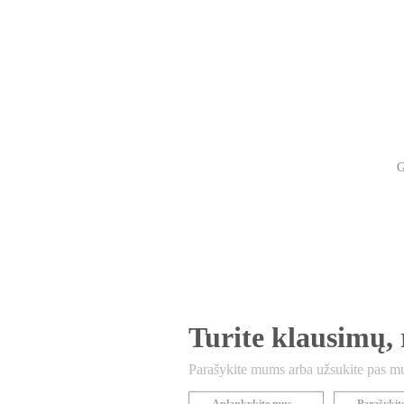
G
Turite klausimų, 
Parašykite mums arba užsukite pas mu