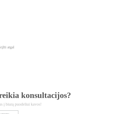
rįžti atgal
reikia konsultacijos?
s į biurą puodeliui kavos!