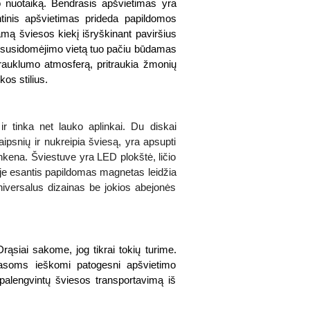
o nuotaiką. Bendrasis apšvietimas yra
ntinis apšvietimas prideda papildomos
mą šviesos kiekį išryškinant paviršius
o susidomėjimo vietą tuo pačiu būdamas
trauklumo atmosferą, pritraukia žmonių
kos stilius.
ir tinka net lauko aplinkai. Du diskai
aipsnių ir nukreipia šviesą, yra apsupti
nkena. Šviestuve yra LED plokštė, ličio
je esantis papildomas magnetas leidžia
o universalus dizainas be jokios abejonės
rąsiai sakome, jog tikrai tokių turime.
erasoms ieškomi patogesni apšvietimo
 palengvintų šviesos transportavimą iš