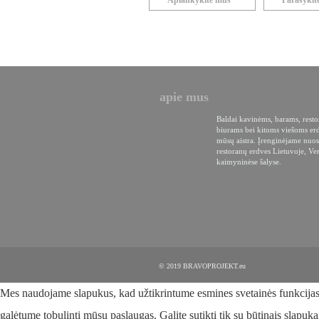
Aplankykite mus
Parašyki
apie mus
Baldai kavinėms, barams, rest
biurams bei kitoms viešoms er
mūsų aistra. Įrenginėjame nuos
restoranų erdves Lietuvoje, Ven
kaimyninėse šalyse.
© 2019 BRAVOPROJEKT.eu
Mes naudojame slapukus, kad užtikrintume esmines svetainės funkcijas ir
galėtume tobulinti mūsų paslaugas. Galite sutikti tik su būtinais slapuka