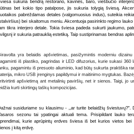
viesa sukuria bendrą restorano, kavinės, baro, viešbučio interjer
ūtinas bet kokio tipo patalpose, jis sukuria tolygią šviesą. Akce
uotaikos pabrėždamas detales (valgomuosius indus), suteikia reikia
stalviršius) bei skaitomus meniu. Akcentuoja pasirinkto regimo lauk
am tikra interjero detale. Tokia šviesa padeda sukurti jaukumo, pa
vilgsnį ir sukuria patrauklią estetiką. Taip sustiprinamas bendras aplin
iravolta yra belaidis apšvietimas, pasižymintis moderniu dizainu 
agaminti iš plastiko, pagrindas ir LED difuzorius, kurie sukasi 360 l
anku, pagamintu iš presuoto aliuminio, kad būtų sukurta praktiška ra
aterija, mikro USB įrenginys papildymui ir maitinimo mygtukas. Bazė
ritvirtinti apšvietimą ant metalinių paviršių, net ir sienos. Taigi, j
eidžia kurti skirtingų taškų kompozicijas.
ažnai susiduriame su klausimu - ,,ar turite belaidžių šviestuvų?”. D
asaros sezonu tai ypatingai aktuali tema. Prisipildant lauko t
prendimai, kurie aprūpintų erdves šviesa iš bet kurios vietos bei
ienos į kitą erdvę.