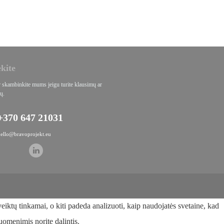
ekite
r skambinkite mums jeigu turite klausimų ar
ų.
+370 647 21031
hello@bravoprojekt.eu
eiktų tinkamai, o kiti padeda analizuoti, kaip naudojatės svetaine, kad
duomenimis norite dalintis.