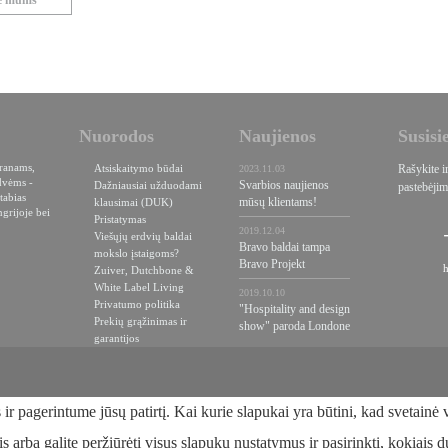
te mums
Nuorodos
Naujienos
Susisi
oranams,
Atsiskaitymo būdai
Rašykite i
2023.11.03
dvėms -
Svarbios naujienos
Dažniausiai užduodami
pastebėjim
tabias
mūsų klientams!
klausimai (DUK)
grijoje bei
Pristatymas
2019.12.04
Viešųjų erdvių baldai
Bravo baldai tampa
mokslo įstaigoms?
Bravo Projekt
Zuiver, Dutchbone &
White Label Living
2019.10.10
Privatumo politika
"Hospitality and design
Prekių grąžinimas ir
show" paroda Londone
garantijos
 pagerintume jūsų patirtį. Kai kurie slapukai yra būtini, kad svetainė v
is arba galite peržiūrėti visus slapukų nustatymus ir pasirinkti, kokiais 