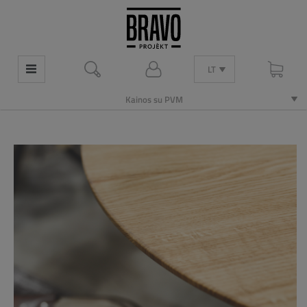
LT
Kainos su PVM