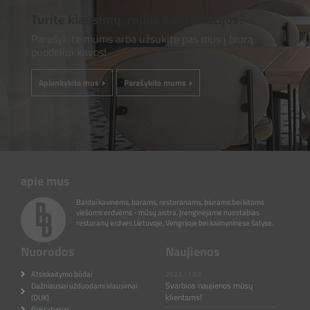
Turite klausimų, reikia konsultacijos?
Parašykite mums arba užsukite pas mus į biurą
puodeliui kavos!
Aplankykite mus
Parašykite mums
apie mus
Baldai kavinėms, barams, restoranams, biurams bei kitoms
viešoms erdvėms - mūsų aistra. Įrenginėjame nuostabias
restoranų erdves Lietuvoje, Vengrijoje bei kaimyninėse šalyse.
Nuorodos
Naujienos
Atsiskaitymo būdai
2023.11.03
Svarbios naujienos mūsų
Dažniausiai užduodami klausimai
klientams!
(DUK)
Pristatymas