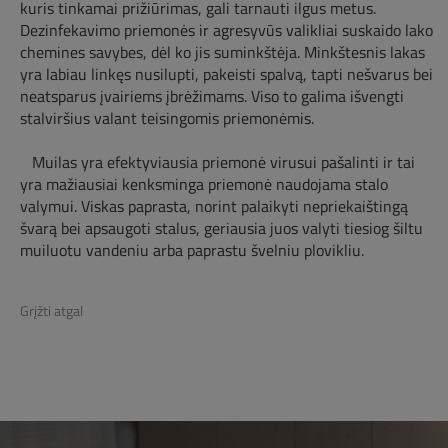
kuris tinkamai prižiūrimas, gali tarnauti ilgus metus.
Dezinfekavimo priemonės ir agresyvūs valikliai suskaido lako
chemines savybes, dėl ko jis suminkštėja. Minkštesnis lakas
yra labiau linkęs nusilupti, pakeisti spalvą, tapti nešvarus bei
neatsparus įvairiems įbrėžimams. Viso to galima išvengti
stalviršius valant teisingomis priemonėmis.
Muilas yra efektyviausia priemonė virusui pašalinti ir tai
yra mažiausiai kenksminga priemonė naudojama stalo
valymui. Viskas paprasta, norint palaikyti nepriekaištingą
švarą bei apsaugoti stalus, geriausia juos valyti tiesiog šiltu
muiluotu vandeniu arba paprastu švelniu plovikliu.
Grįžti atgal