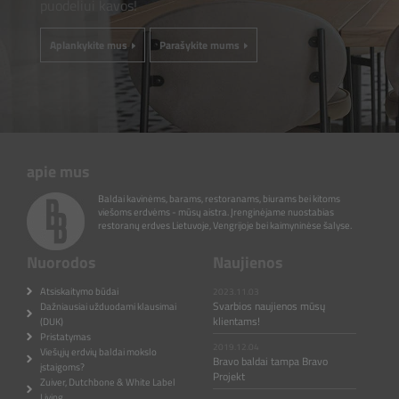
puodeliui kavos!
Aplankykite mus
Parašykite mums
apie mus
Baldai kavinėms, barams, restoranams, biurams bei kitoms
viešoms erdvėms - mūsų aistra. Įrenginėjame nuostabias
restoranų erdves Lietuvoje, Vengrijoje bei kaimyninėse šalyse.
Nuorodos
Naujienos
Atsiskaitymo būdai
2023.11.03
Svarbios naujienos mūsų
Dažniausiai užduodami klausimai
klientams!
(DUK)
Pristatymas
2019.12.04
Viešųjų erdvių baldai mokslo
Bravo baldai tampa Bravo
įstaigoms?
Projekt
Zuiver, Dutchbone & White Label
Living