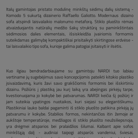
Italų gamintojas pristato modulinę minkštų sėdimų dalių sistemą -
Komodo 5 sukurtą dizainerio Raffaello Galiotto. Modernaus dizaino
sofa atspindi laisvalaikio malonumo metaforą. Stiklo pluošto rėmas
atvaizduojantis natūralių medžio šakų struktūrą su paminkštintais
sėdimosios dalies elementais, išsiskleidžia įvairiomis formomis
suteikdamas galimybę kompaktiškai prisitaikyti skirtingose erdvėse -
tai laisvalaikio tipo sofa, kurioje galima patogiai įsitaisyti ir ilsėtis.
Kuo ilgiau bendradarbiaujame su gamintoju NARDI tuo labiau
vertiname jų sugebėjimus savo koncepcijomis pateikti kitokio plastiko
įsivaizdavimą, kuris žavi savo grakščiomis formomis bei išskirtiniu
dizainu. Požiūris į plastiką jau kurį laiką yra abejingas pirkėjų tarpe,
kvestionuojama jo kokybė bei patvarumas. NARDI keičia šį požiūrį ir
jam suteikia ypatingos nuotaikos, kuri siejasi su elegantiškumu.
Plastikiniai lauko baldai pagaminti iš stiklo pluošto patikina pirkėją jų
patvarumu ir kokybe. Stabilios formos, nekintančios itin žemoje ar
aukštoje temperatūroje, medžiagos iš stiklo pluošto neužsiliepsnoja,
yra drėgmei atsparios bei pralaidžios šilumai. Kalbant apie sofos
minkštąją dalį - audiniai taipogi atsparūs vandeniui, šviesai,