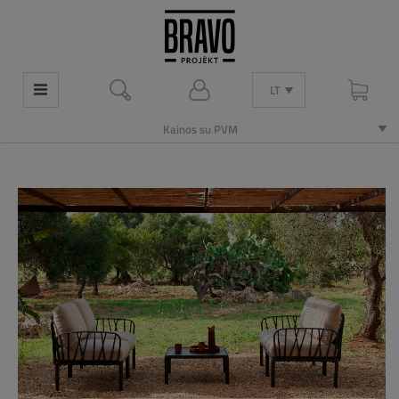
LT
Kainos su PVM