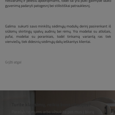
nešvarumų ir pelėsiu apdorojimams, todėl tai yra puiki galimybė lauko
gyvenimą padaryti patogesnį bei stilistiškai patrauklesnį.
Galima sukurti savo minkštų sėdimųjų modulių derinį pasirenkant iš
siūlomų skirtingų spalvų audinių bei rėmų. Yra modeliai su atlošais,
pufai, modeliai su porankiais, todėl tinkamą variantą ras tiek
vienviečių, tiek didesnių sėdimųjų dalių ieškantys klientai.
Grįžti atgal
Turite klausimų, reikia konsultacijos?
Parašykite mums arba užsukite pas mus į biurą