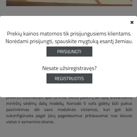
✖
Iš arčiau. Lounge terasa. Lounge Komodo 5 sofa.
Prekių kainos matomos tik prisijungusiems klientams.
Norėdami prisijungti, spauskite mygtuką esantį žemiau.
PRISIJUNGTI
BRAVO komanda 2019-05-14 18:14:38
Minkšti baldai kavinių terasoje
Nesate užsiregistravęs?
REGISTRUOTIS
Lounge zona -
tai vienas centrinių terasos taškų ir baldai, kurie bus
aktyviai naudojami ne vienerius metus, turi būti patrauklūs bei
patogūs. Kai ateina metas rinktis medžiagiškumą bei audinius esame
priversti susimastyti apie turimos vietos paskirtį bei dydį. Ieškantiems
minkštų sėdimų dalių modelių, Komodo 5 sofa galėtų būti puikus
pasirinkimas dėl savo modulinės sistemos, kuri gali būti
sukonfigūruota pagal jūsų pageidavimus priklausomai nuo laisvos
vietos ir asmeninio skonio.