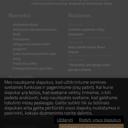
restoranų erdves Lietuvoje, Vengrijoje bei kaimyninėse šalyse.
Nuorodos
Naujienos
Atsiskaitymo būdai
2023.11.03
Svarbios naujienos mūsų
Dažniausiai užduodami klausimai
klientams!
(DUK)
Pristatymas
2019.12.04
Viešųjų erdvių baldai mokslo
Bravo baldai tampa Bravo
įstaigoms?
Projekt
Zuiver, Dutchbone & White Label
Living
2019.10.10
Privatumo politika
"Hospitality and design show"
Prekių grąžinimas ir garantijos
paroda Londone
Susisiekite
Mes naudojame slapukus, kad užtikrintume esmines
svetainės funkcijas ir pagerintume jūsų patirtį. Kai kurie
Rašykite ir skambinkite mums jeigu turite klausimų ar pastebėjimų.
slapukai yra būtini, kad svetainė veiktų tinkamai, o kiti
+370 647 21031
padeda analizuoti, kaip naudojatės svetaine, kad galėtume
tobulinti mūsų paslaugas. Galite sutikti tik su būtinais
hello@bravoprojekt.eu
slapukais arba galite peržiūrėti visus slapukų nustatymus ir
pasirinkti, kokiais duomenimis norite dalintis.
Uždaryti
Rodyti visus slapukus
SUTINKU su būtinais slapukais
© 2019 BRAVOPROJEKT.eu