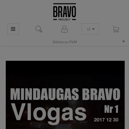
LT
Kainos su PVM