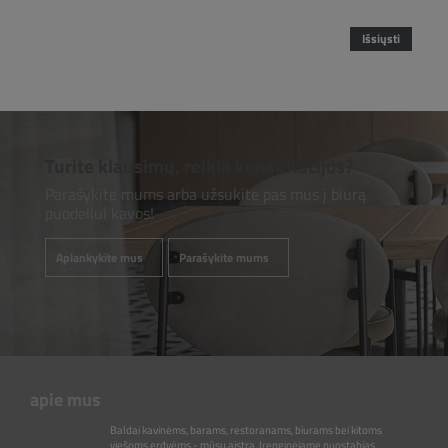
Išsiųsti
Turite klausimų, reikia konsultacijos?
Parašykite mums arba užsukite pas mus į biurą
puodeliui kavos!
Aplankykite mus
Parašykite mums
apie mus
Baldai kavinėms, barams, restoranams, biurams bei kitoms
viešoms erdvėms - mūsų aistra. Įrenginėjame nuostabias