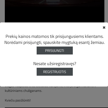
✖
Prekių kainos matomos tik prisijungusiems klientams.
I-asis vlogas jau čia!
Norėdami prisijungti, spauskite mygtuką esantį žemiau.
PRISIJUNGTI
Mindaugas Vitkus 2018-01-08 16:18:14
Nesate užsiregistravęs?
Pagaliau startuoja seniai planuotas video blogas!
REGISTRUOTIS
Pirmame vloge trumpai prisistatysiu, papasakosiu apie savo veiklas
bei aistras, kurios kasdien traukia mane naujų iššūkių link.
Vlogas naujosios eros Lietuvos kūrėjams, interjero gurmanams ir
kultūriniams chuliganams.
Kviečiu pasižiūrėti!