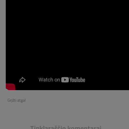
Grįžti atgal
Tinklaraščio komentarai