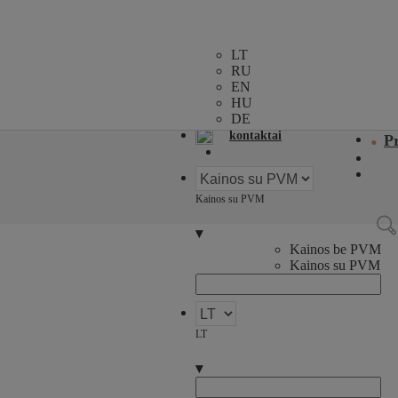
LT
apie mus
RU
EN
HU
naujienos
DE
kontaktai
P
Kainos su PVM
▾
Kainos be PVM
Kainos su PVM
LT
▾