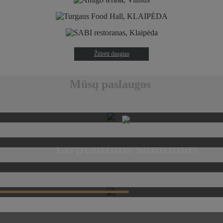
Žiūrėti daugiau
Mūsų paslaugos
Tarptautinis siuntimas