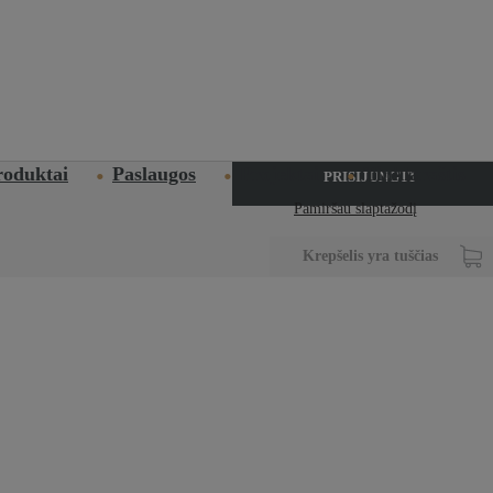
PRISIJUNGTI
REGISTRUOTIS
roduktai
Paslaugos
Projektai
Tinklaraštis
PRISIJUNGTI
Pamiršau slaptažodį
Krepšelis yra tuščias