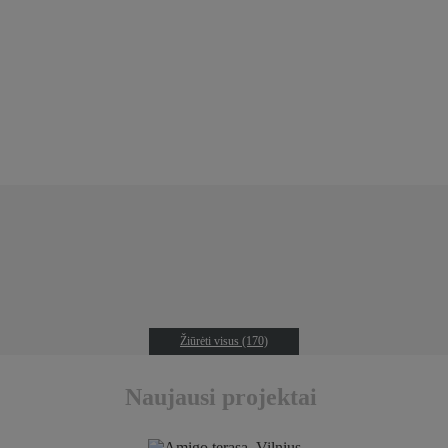
Žiūrėti visus (170)
Naujausi projektai