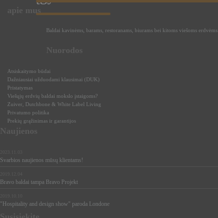
apie mus
Baldai kavinėms, barams, restoranams, biurams bei kitoms viešoms erdvėms -
Nuorodos
Atsiskaitymo būdai
Dažniausiai užduodami klausimai (DUK)
Pristatymas
Viešųjų erdvių baldai mokslo įstaigoms?
Zuiver, Dutchbone & White Label Living
Privatumo politika
Prekių grąžinimas ir garantijos
Naujienos
2023.11.03
Svarbios naujienos mūsų klientams!
2019.12.04
Bravo baldai tampa Bravo Projekt
2019.10.10
"Hospitality and design show" paroda Londone
Susisiekite